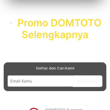
Promo DOMTOTO
Selengkapnya
Daftar dan Cari Kami
SUBSCRIBE
DOMTOTO Support: