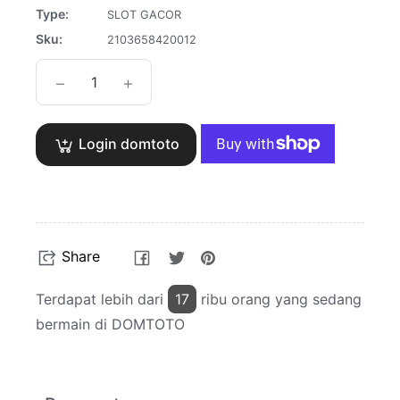
Type:
SLOT GACOR
Sku:
2103658420012
−
+
Login domtoto
Share
Tweet
Pin
Share
on
on
on
Facebook
Twitter
Pinterest
Terdapat lebih dari
17
ribu orang yang sedang
bermain di DOMTOTO