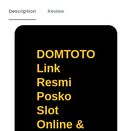
Description
Review
DOMTOTO
Link
Resmi
Posko
Slot
Online &