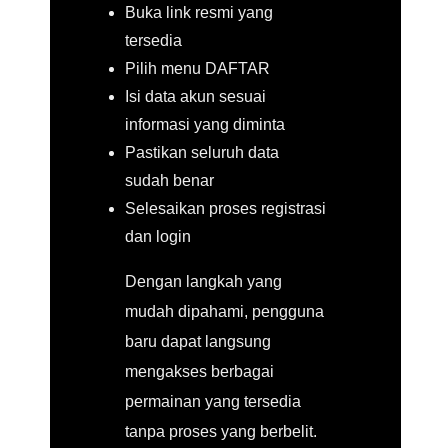
Buka link resmi yang
tersedia
Pilih menu DAFTAR
Isi data akun sesuai
informasi yang diminta
Pastikan seluruh data
sudah benar
Selesaikan proses registrasi
dan login
Dengan langkah yang
mudah dipahami, pengguna
baru dapat langsung
mengakses berbagai
permainan yang tersedia
tanpa proses yang berbelit.