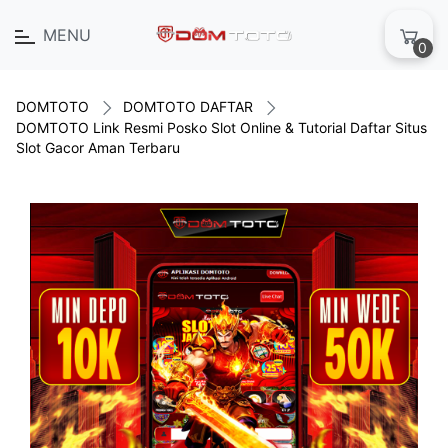
MENU
0
DOMTOTO
DOMTOTO DAFTAR
DOMTOTO Link Resmi Posko Slot Online & Tutorial Daftar Situs
Slot Gacor Aman Terbaru