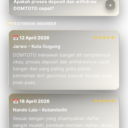
Apakah proses deposit dan withdraw
DOMTOTO cepat?
TESTIMONI MEMBER
📅 12 April 2026
★★★★★
Jarwo – Kuta Gugung
DOMTOTO menawan banget sih tampilannya
okey, proses deposit dan withdrawnya cepat
banger dan yang paling goks pilihan
permainan slot gacornya banyak banget puas
puas puas.
📅 18 April 2026
★★★★★
Nando Laia – Kutambelin
Sesuai dengan yang disampaikan daftar
sangat mudah, panduan bermain daftar, akses