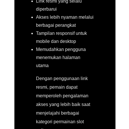
Link resmi yang selalu
diperbarui
Akses lebih nyaman melalui
berbagai perangkat
Tampilan responsif untuk
mobile dan desktop
Memudahkan pengguna
menemukan halaman
utama
Dengan penggunaan link
resmi, pemain dapat
memperoleh pengalaman
akses yang lebih baik saat
menjelajahi berbagai
kategori permainan slot