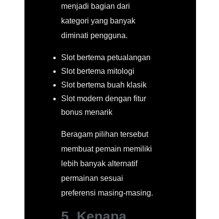
menjadi bagian dari
kategori yang banyak
diminati pengguna.
Slot bertema petualangan
Slot bertema mitologi
Slot bertema buah klasik
Slot modern dengan fitur
bonus menarik
Beragam pilihan tersebut
membuat pemain memiliki
lebih banyak alternatif
permainan sesuai
preferensi masing-masing.
5. Kenapa