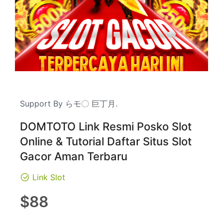
Support By らモ〇 巨丁月.
DOMTOTO Link Resmi Posko Slot
Online & Tutorial Daftar Situs Slot
Gacor Aman Terbaru
Link Slot
Regular
$88
price