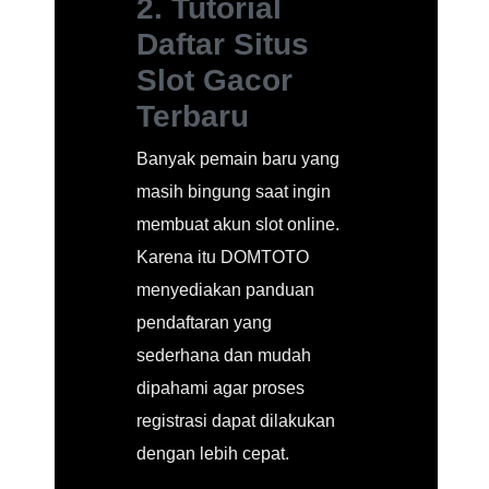
2. Tutorial
Daftar Situs
Slot Gacor
Terbaru
Banyak pemain baru yang
masih bingung saat ingin
membuat akun slot online.
Karena itu DOMTOTO
menyediakan panduan
pendaftaran yang
sederhana dan mudah
dipahami agar proses
registrasi dapat dilakukan
dengan lebih cepat.