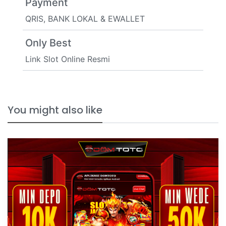
Payment
QRIS, BANK LOKAL & EWALLET
Only Best
Link Slot Online Resmi
You might also like